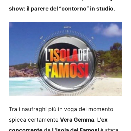
show: il parere del “contorno” in studio.
Tra i naufraghi più in voga del momento
spicca certamente
Vera Gemma
. L’
ex
concorrente
de
L’Isola dei Famosi
è stata