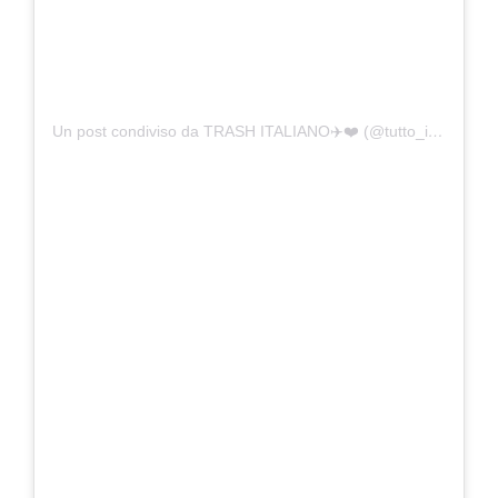
Un post condiviso da TRASH ITALIANO✈️❤️ (@tutto_il_trash_italiano)