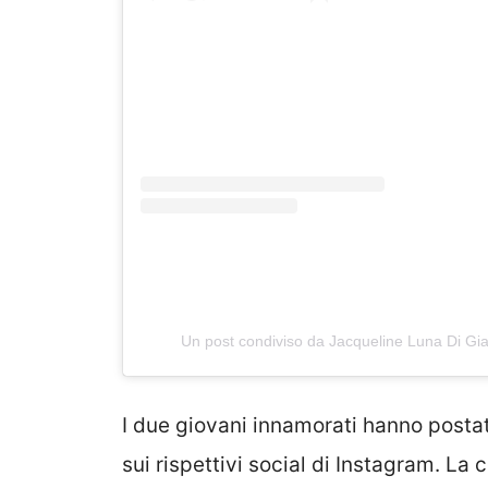
Un post condiviso da Jacqueline Luna Di G
I due giovani innamorati hanno postato
sui rispettivi social di Instagram. L