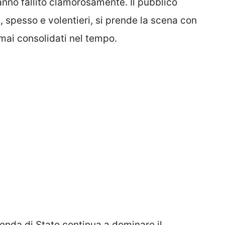
no fallito clamorosamente. Il pubblico
i, spesso e volentieri, si prende la scena con
rmai consolidati nel tempo.
ienda di Stato continua a dominare il