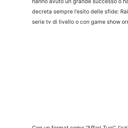
hanno avuto un grande successo o han
decreta sempre l’esito delle sfide: Ra
serie tv di livello o con game show o
Con un format come “Affari Tuoi”, l’az