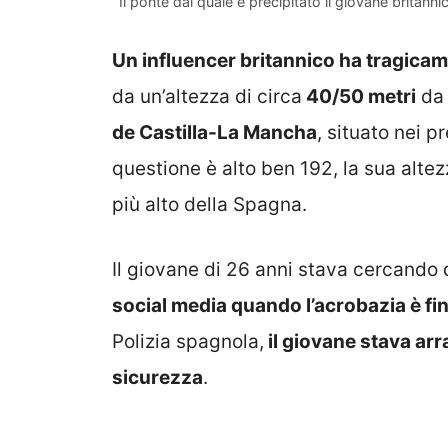
Il ponte dal quale è precipitato il giovane britann
Un influencer britannico ha tragicam
da un’altezza di circa
40/50 metri
da 
de Castilla-La Mancha
, situato nei p
questione è alto ben 192, la sua altezz
più alto della Spagna.
Il giovane di 26 anni stava cercando 
social media quando l’acrobazia è fini
Polizia spagnola,
il giovane stava ar
sicurezza
.