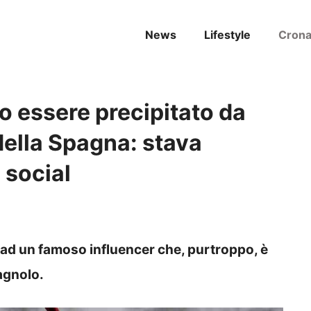
News
Lifestyle
Cron
o essere precipitato da
 della Spagna: stava
 social
ta ad un famoso influencer che, purtroppo, è
agnolo.