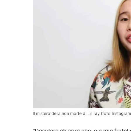
Il mistero della non morte di Lil Tay (foto Instagr
“Desidero chiarire che io e mio fratell