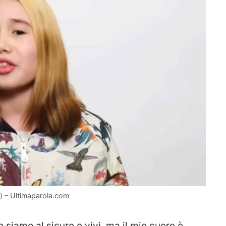
am) – Ultimaparola.com
o siamo al sicuro e vivi, ma il mio cuore è