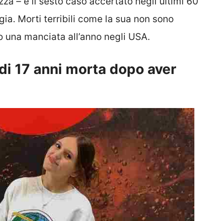
za – è il sesto caso accertato negli ultimi 60
ia. Morti terribili come la sua non sono
no una manciata all’anno negli USA.
di 17 anni morta dopo aver