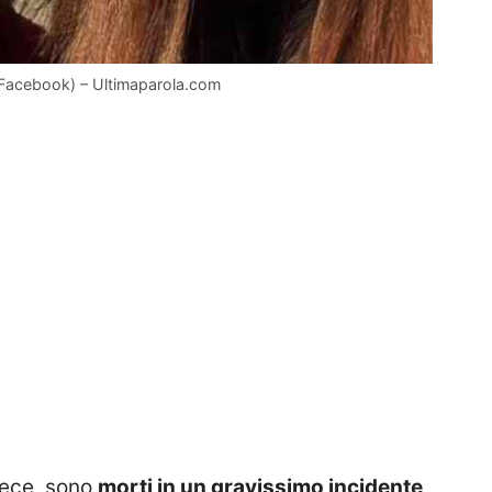
e (Facebook) – Ultimaparola.com
vece, sono
morti in un gravissimo incidente