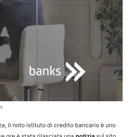
m)
il noto istituto di credito bancario è uno
rse ore è stata rilasciata una
notizia
sul sito