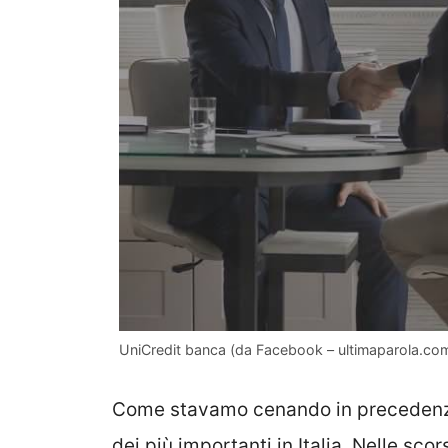
UniCredit banca (da Facebook – ultimaparola.co
Come stavamo cenando in precedenza, 
dei più importanti in Italia. Nelle sco