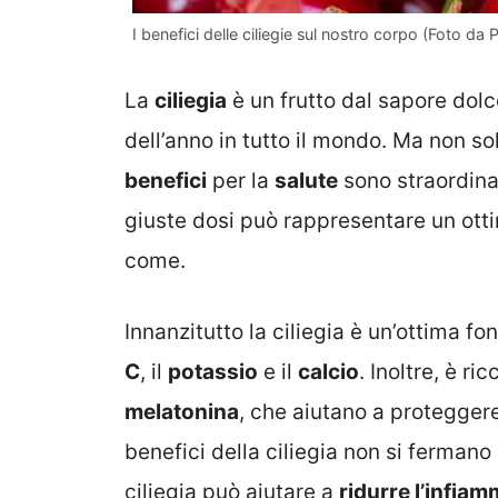
I benefici delle ciliegie sul nostro corpo (Foto da
La
ciliegia
è un frutto dal sapore dolc
dell’anno in tutto il mondo. Ma non sol
benefici
per la
salute
sono straordina
giuste dosi può rappresentare un ott
come.
Innanzitutto la ciliegia è un’ottima fon
C
, il
potassio
e il
calcio
. Inoltre, è r
melatonina
, che aiutano a proteggere 
benefici della ciliegia non si fermano
ciliegia può aiutare a
ridurre l’infia