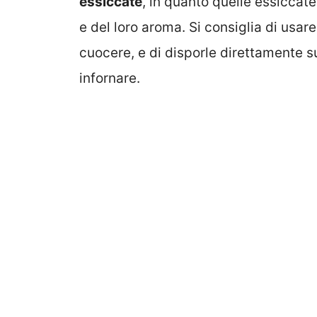
essiccate
, in quanto quelle essiccate
e del loro aroma. Si consiglia di usare
cuocere, e di disporle direttamente su
infornare.