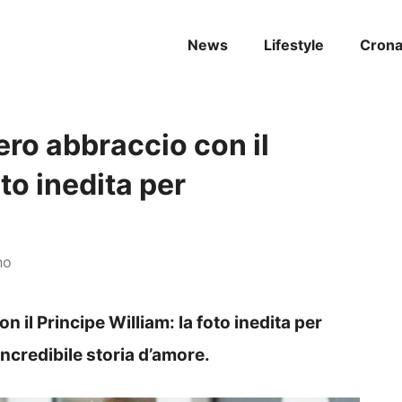
News
Lifestyle
Cron
ero abbraccio con il
oto inedita per
no
n il Principe William: la foto inedita per
incredibile storia d’amore.