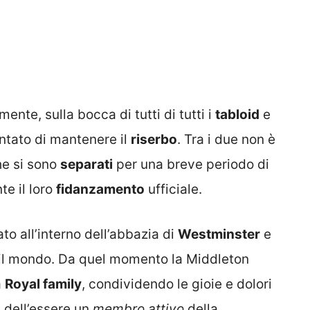
ente, sulla bocca di tutti di tutti i
tabloid
e
ntato di mantenere il
riserbo
. Tra i due non è
che si sono
separati
per una breve periodo di
e il loro
fidanzamento
ufficiale.
to all’interno dell’abbazia di
Westminster
e
o il mondo. Da quel momento la Middleton
a
Royal family
, condividendo le gioie e dolori
 dell’essere un
membro attivo
della