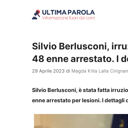
Vai
al
contenuto
Silvio Berlusconi, irru
48 enne arrestato. I d
29 Aprile 2023
di
Magda Killa Lalla Cirigna
Silvio Berlusconi, è stata fatta irruzi
enne arrestato per lesioni. I dettagli 