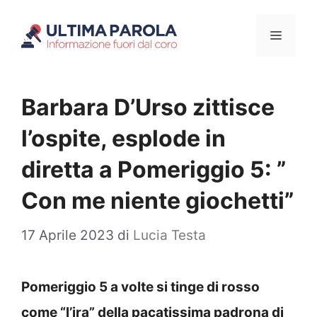
Vai
Menu
al
contenuto
Barbara D’Urso zittisce
l’ospite, esplode in
diretta a Pomeriggio 5: ”
Con me niente giochetti”
17 Aprile 2023
di
Lucia Testa
Pomeriggio 5 a volte si tinge di rosso
come “l’ira” della pacatissima padrona di