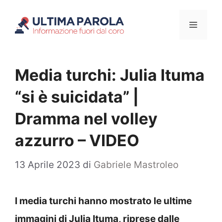
Vai
Menu
al
contenuto
Media turchi: Julia Ituma
“si è suicidata” |
Dramma nel volley
azzurro – VIDEO
13 Aprile 2023
di
Gabriele Mastroleo
I media turchi hanno mostrato le ultime
immagini di Julia Ituma, riprese dalle