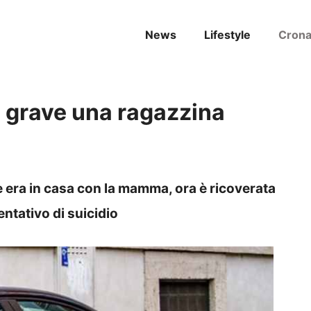
News
Lifestyle
Cron
, grave una ragazzina
 era in casa con la mamma, ora è ricoverata
entativo di suicidio