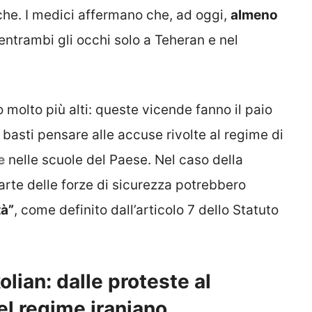
che. I medici affermano che, ad oggi,
almeno
ntrambi gli occhi solo a Teheran e nel
o molto più alti: queste vicende fanno il paio
, basti pensare alle accuse rivolte al regime di
e
nelle scuole del Paese. Nel caso della
parte delle forze di sicurezza potrebbero
tà”
, come definito dall’articolo 7 dello Statuto
olian: dalle proteste al
el regime iraniano