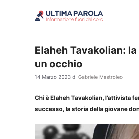
Vai
al
contenuto
Elaheh Tavakolian: la s
un occhio
14 Marzo 2023
di
Gabriele Mastroleo
Chi è Elaheh Tavakolian, l’attivista fe
successo, la storia della giovane do