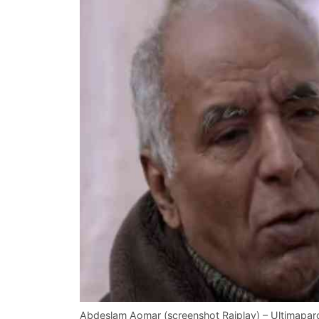
Abdeslam Aomar (screenshot Raiplay) – Ultimapar