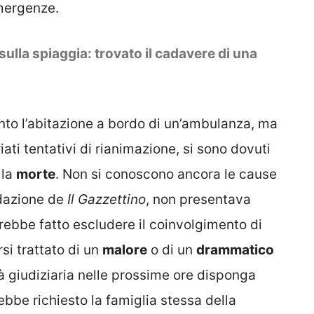
mergenze.
lla spiaggia: trovato il cadavere di una
to l’abitazione a bordo di un’ambulanza, ma
ati tentativi di rianimazione, si sono dovuti
 la
morte
. Non si conoscono ancora le cause
edazione de
Il Gazzettino
, non presentava
rebbe fatto escludere il coinvolgimento di
si trattato di un
malore
o di un
drammatico
tà giudiziaria nelle prossime ore disponga
ebbe richiesto la famiglia stessa della