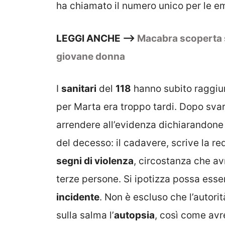
ha chiamato il numero unico per le e
LEGGI ANCHE —>
Macabra scoperta su
giovane donna
I
sanitari
del
118
hanno subito raggiun
per Marta era troppo tardi. Dopo svari
arrendere all’evidenza dichiarandone
del decesso: il cadavere, scrive la r
segni di violenza
, circostanza che av
terze persone. Si ipotizza possa esser
incidente
. Non è escluso che l’autori
sulla salma l’
autopsia
, così come avr