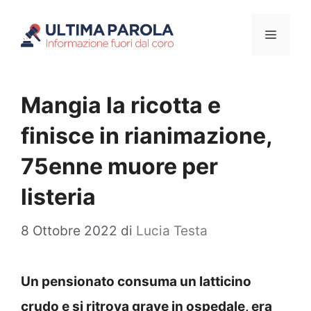
Vai
Menu
al
contenuto
Mangia la ricotta e
finisce in rianimazione,
75enne muore per
listeria
8 Ottobre 2022
di
Lucia Testa
Un pensionato consuma un latticino
crudo e si ritrova grave in ospedale, era