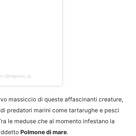
an (@olguzza_a)
rivo massiccio di queste affascinanti creature,
di predatori marini come tartarughe e pesci
. Tra le meduse che al momento infestano la
siddetto
Polmone di mare
.