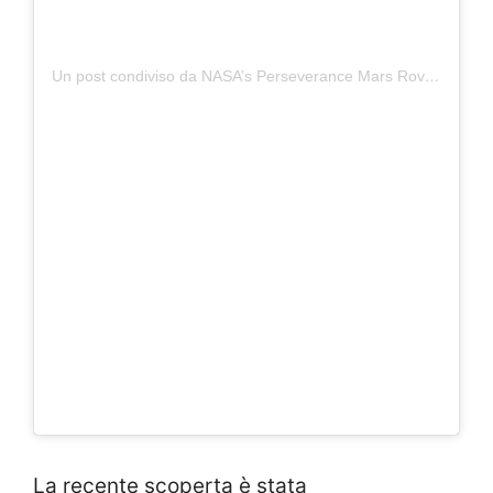
Un post condiviso da NASA’s Perseverance Mars Rover (@perseverance.mars)
La recente scoperta è stata