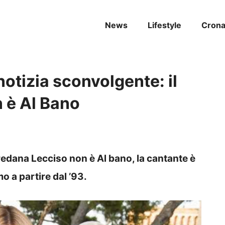
News
Lifestyle
Cron
notizia sconvolgente: il
n è Al Bano
oredana Lecciso non è Al bano, la cantante è
o a partire dal ’93.