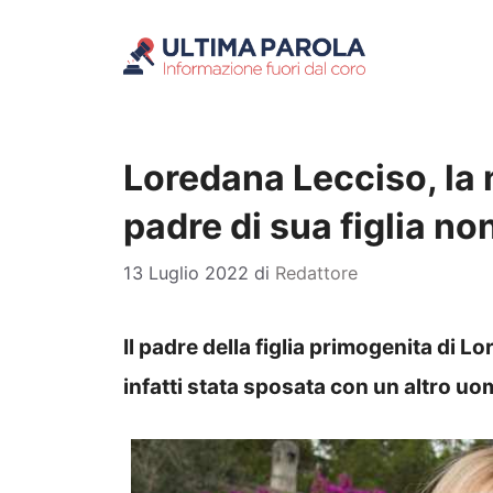
Vai
al
contenuto
Loredana Lecciso, la 
padre di sua figlia no
13 Luglio 2022
di
Redattore
Il padre della figlia primogenita di L
infatti stata sposata con un altro uom