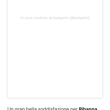
Un post condiviso da badgalriri (@badgalriri)
Un gran bella soddisfazione per
Rihanna