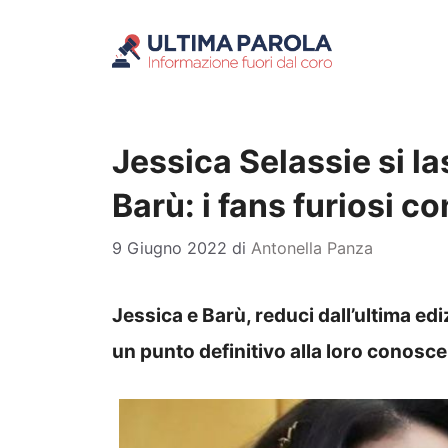
Vai
al
contenuto
Jessica Selassie si la
Barù: i fans furiosi c
9 Giugno 2022
di
Antonella Panza
Jessica e Barù, reduci dall’ultima e
un punto definitivo alla loro conoscen