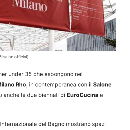
saloniofficial)
igner under 35 che espongono nel
Milano Rho
, in contemporanea con il
Salone
no anche le due biennali di
EuroCucina
e
e Internazionale del Bagno mostrano spazi