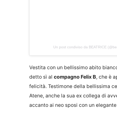
Un post condiviso da BEATRICE (@bea
Vestita con un bellissimo abito bianc
detto sì al
compagno Felix B
, che è a
felicità. Testimone della bellissima c
Atene, anche la sua ex collega di av
accanto ai neo sposi con un elegante a