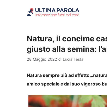
Vai
al
contenuto
Natura, il concime ca
giusto alla semina: l’a
28 Maggio 2022
di
Lucia Testa
Natura sempre più ad effetto…naturale
amico speciale e dal suo vigoroso b