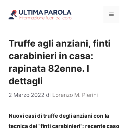
Vai
Menu
al
contenuto
Truffe agli anziani, finti
carabinieri in casa:
rapinata 82enne. I
dettagli
2 Marzo 2022
di
Lorenzo M. Pierini
Nuovi casi di truffe degli anziani con la
tecnica dei “finti carabinieri”: recente caso