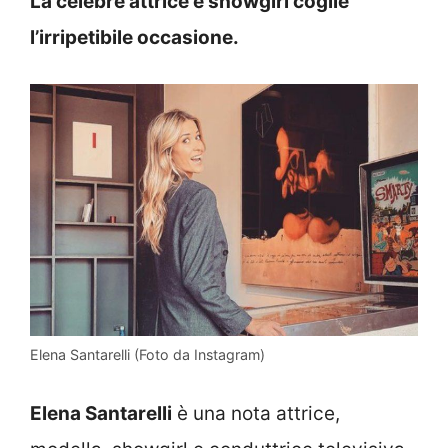
La celebre attrice e showgirl coglie
l’irripetibile occasione.
Elena Santarelli (Foto da Instagram)
Elena Santarelli
è una nota attrice,