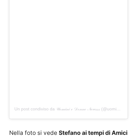
Un post condiviso da 𝒰ℴ𝓂𝒾𝓃𝒾 ℯ 𝒟ℴ𝓃𝓃ℯ 𝒩ℯ𝓌𝓈𝓈𝓈 (@uominiedonnenewsss)
Nella foto si vede
Stefano ai tempi di Amici