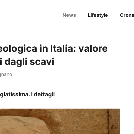
News
Lifestyle
Cron
logica in Italia: valore
i dagli scavi
ignano
iatissima. I dettagli