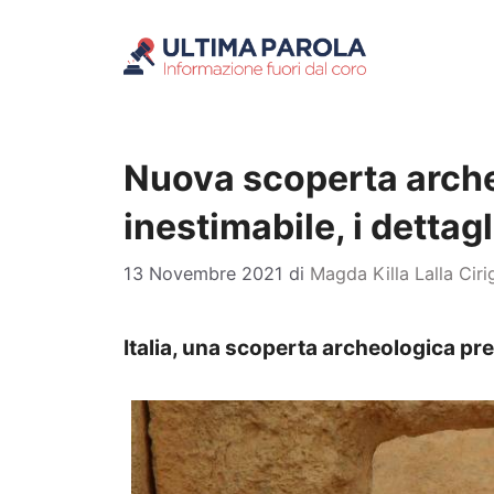
Vai
al
contenuto
Nuova scoperta archeo
inestimabile, i dettagl
13 Novembre 2021
di
Magda Killa Lalla Cir
Italia, una scoperta archeologica preg