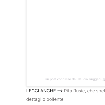
Un post condiviso da Claudia Ruggeri (
LEGGI ANCHE –>
Rita Rusic, che spett
dettaglio bollente