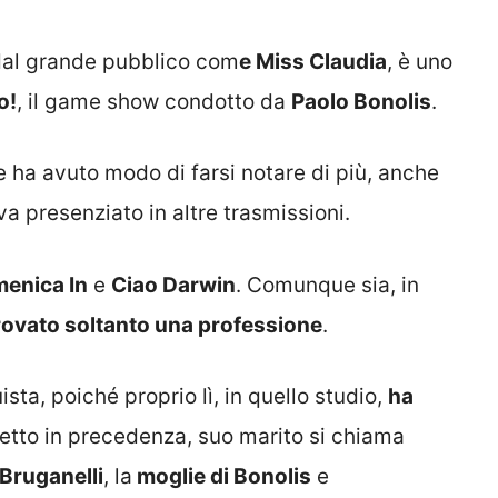
dal grande pubblico com
e Miss Claudia
, è uno
o!
, il game show condotto da
Paolo Bonolis
.
 ha avuto modo di farsi notare di più, anche
va presenziato in altre trasmissioni.
enica In
e
Ciao Darwin
. Comunque sia, in
rovato soltanto una professione
.
sta, poiché proprio lì, in quello studio,
ha
 detto in precedenza, suo marito si chiama
Bruganelli
, la
moglie di Bonolis
e