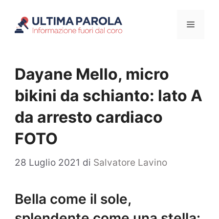
Vai
Menu
al
contenuto
Dayane Mello, micro
bikini da schianto: lato A
da arresto cardiaco
FOTO
28 Luglio 2021
di
Salvatore Lavino
Bella come il sole,
splendente come una stella: