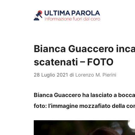
Vai
al
contenuto
Bianca Guaccero inca
scatenati – FOTO
28 Luglio 2021
di
Lorenzo M. Pierini
Bianca Guaccero ha lasciato a bocca
foto: l’immagine mozzafiato della con